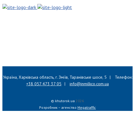
Україна, Харківська область, г. Зміїв, Таранівське шосе, 5
|
Телефон:
+38 057 473 37 05
|
info@inmilkco.com.ua
© khutorok.ua
2026
Розробник – агенство
Megatraffic