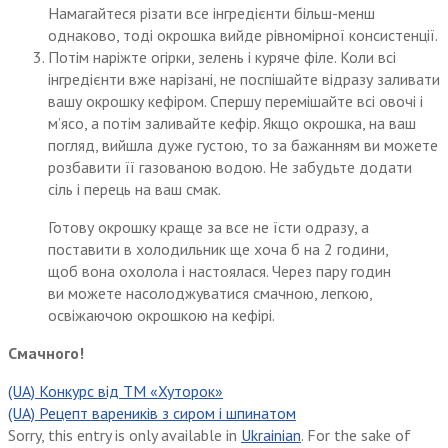
Намагайтеся різати все інгредієнти більш-менш
однаково, тоді окрошка вийде рівномірної консистенції.
Потім наріжте огірки, зелень і куряче філе. Коли всі
інгредієнти вже нарізані, не поспішайте відразу заливати
вашу окрошку кефіром. Спершу перемішайте всі овочі і
м’ясо, а потім заливайте кефір. Якщо окрошка, на ваш
погляд, вийшла дуже густою, то за бажанням ви можете
розбавити її газованою водою. Не забудьте додати
сіль і перець на ваш смак.
Готову окрошку краще за все не їсти одразу, а
поставити в холодильник ще хоча б на 2 години,
щоб вона охолола і настоялася. Через пару годин
ви можете насолоджуватися смачною, легкою,
освіжаючою окрошкою на кефірі.
Смачного!
(UA) Конкурс від ТМ «Хуторок»
(UA) Рецепт вареників з сиром і шпинатом
Sorry, this entry is only available in
Ukrainian
. For the sake of