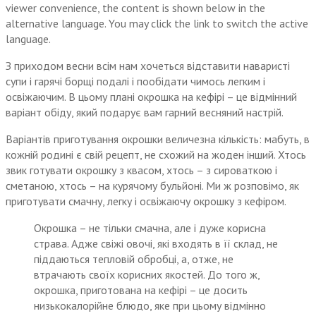
viewer convenience, the content is shown below in the
alternative language. You may click the link to switch the active
language.
З приходом весни всім нам хочеться відставити наваристі
супи і гарячі борщі подалі і пообідати чимось легким і
освіжаючим. В цьому плані окрошка на кефірі – це відмінний
варіант обіду, який подарує вам гарний весняний настрій.
Варіантів приготування окрошки величезна кількість: мабуть, в
кожній родині є свій рецепт, не схожий на жоден інший. Хтось
звик готувати окрошку з квасом, хтось – з сироваткою і
сметаною, хтось – на курячому бульйоні. Ми ж розповімо, як
приготувати смачну, легку і освіжаючу окрошку з кефіром.
Окрошка – не тільки смачна, але і дуже корисна
страва. Адже свіжі овочі, які входять в її склад, не
піддаються тепловій обробці, а, отже, не
втрачають своїх корисних якостей. До того ж,
окрошка, приготована на кефірі – це досить
низькокалорійне блюдо, яке при цьому відмінно