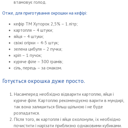
втамовує голод.
Отже, для приготування окрошки на кефірі:
кефір ТМ Хуторок 2,5% – 1 літр;
картопля – 4 штуки;
яйця – 4 штуки;
свіжі огірки – 4-5 штук;
зелена цибуля – 2 пучка;
кріп – 1 пучок;
куряче філе – 300 грамів;
сіль, перець – за смаком.
Готується окрошка дуже просто.
Насамперед необхідно відварити картоплю, яйця і
куряче філе. Картоплю рекомендуємо варити в мундирі,
так вона залишиться більш щільною і не буде
розпадатися.
Після того, як картопля і яйця охолонули, їх необхідно
почистити і нарізати приблизно однаковими кубиками.