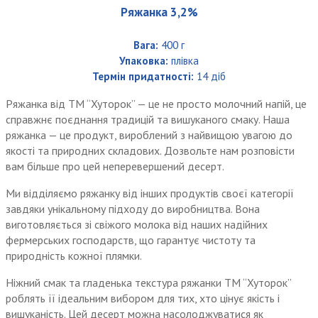
Ряжанка 3,2%
Вага:
400 г
Упаковка:
плівка
Термін придатності:
14 діб
Ряжанка від ТМ “Хуторок” — це не просто молочний напій, це
справжнє поєднання традицій та вишуканого смаку. Наша
ряжанка — це продукт, вироблений з найвищою увагою до
якості та природних складових. Дозвольте нам розповісти
вам більше про цей неперевершений десерт.
Ми відділяємо ряжанку від інших продуктів своєї категорії
завдяки унікальному підходу до виробництва. Вона
виготовляється зі свіжого молока від наших надійних
фермерських господарств, що гарантує чистоту та
природність кожної плямки.
Ніжний смак та гладенька текстура ряжанки ТМ “Хуторок”
роблять її ідеальним вибором для тих, хто цінує якість і
вишуканість. Цей десерт можна насолоджуватися як