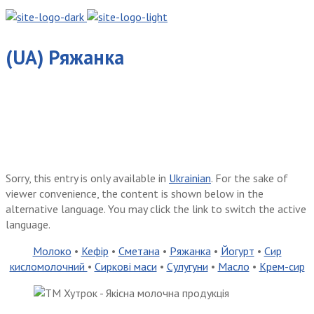
(UA) Ряжанка
Sorry, this entry is only available in
Ukrainian
. For the sake of
viewer convenience, the content is shown below in the
alternative language. You may click the link to switch the active
language.
Молоко
•
Кефір
•
Сметана
•
Ряжанка
•
Йогурт
•
Сир
кисломолочний
•
Сиркові маси
•
Сулугуни
•
Масло
•
Крем-сир