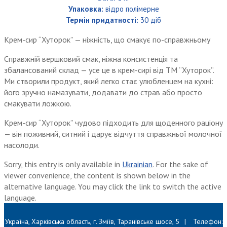
Упаковка:
відро полімерне
Термін придатності:
30 діб
Крем-сир “Хуторок” — ніжність, що смакує по-справжньому
Справжній вершковий смак, ніжна консистенція та
збалансований склад — усе це в крем-сирі від ТМ “Хуторок”.
Ми створили продукт, який легко стає улюбленцем на кухні:
його зручно намазувати, додавати до страв або просто
смакувати ложкою.
Крем-сир “Хуторок” чудово підходить для щоденного раціону
— він поживний, ситний і дарує відчуття справжньої молочної
насолоди.
Sorry, this entry is only available in
Ukrainian
. For the sake of
viewer convenience, the content is shown below in the
alternative language. You may click the link to switch the active
language.
Україна, Харківська область, г. Зміїв, Таранівське шосе, 5
|
Телефон: