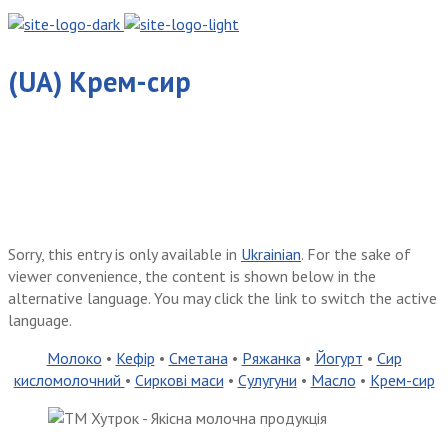
(UA) Крем-сир
Sorry, this entry is only available in
Ukrainian
. For the sake of
viewer convenience, the content is shown below in the
alternative language. You may click the link to switch the active
language.
Молоко
•
Кефір
•
Сметана
•
Ряжанка
•
Йогурт
•
Сир
кисломолочний
•
Сиркові маси
•
Сулугуни
•
Масло
•
Крем-сир