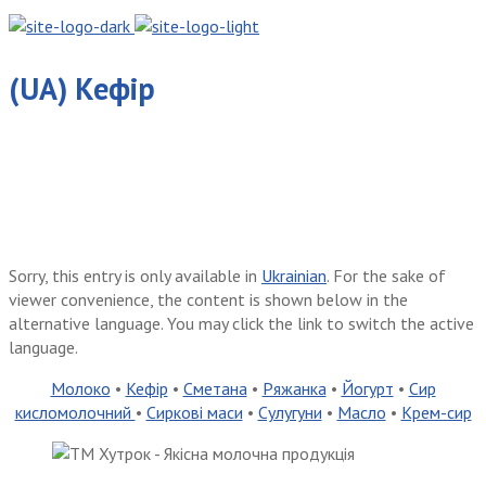
(UA) Кефір
Sorry, this entry is only available in
Ukrainian
. For the sake of
viewer convenience, the content is shown below in the
alternative language. You may click the link to switch the active
language.
Молоко
•
Кефір
•
Сметана
•
Ряжанка
•
Йогурт
•
Сир
кисломолочний
•
Сиркові маси
•
Сулугуни
•
Масло
•
Крем-сир